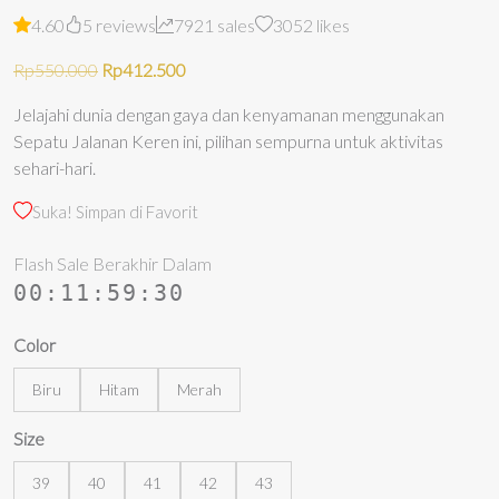
4.60
5 reviews
7921 sales
3052 likes
Harga
Harga
Rp
550.000
Rp
412.500
aslinya
saat
Jelajahi dunia dengan gaya dan kenyamanan menggunakan
adalah:
ini
Sepatu Jalanan Keren ini, pilihan sempurna untuk aktivitas
Rp550.000.
adalah:
sehari-hari.
Rp412.500.
Suka! Simpan di Favorit
Flash Sale Berakhir Dalam
00
:
11
:
59
:
29
Color
Biru
Hitam
Merah
Size
39
40
41
42
43