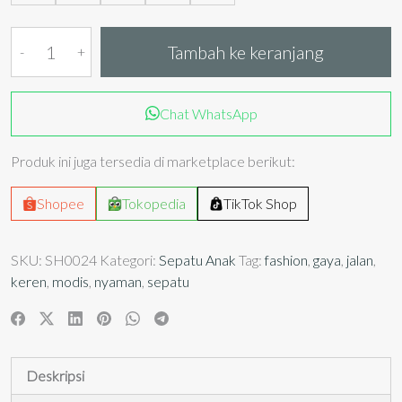
Kuantitas
Tambah ke keranjang
Sepatu
Jalanan
Keren
Chat WhatsApp
Produk ini juga tersedia di marketplace berikut:
Shopee
Tokopedia
TikTok Shop
SKU:
SH0024
Kategori:
Sepatu Anak
Tag:
fashion
,
gaya
,
jalan
,
keren
,
modis
,
nyaman
,
sepatu
Deskripsi